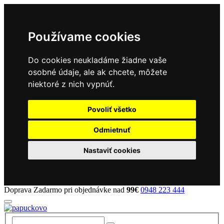
Používame cookies
Do cookies neukladáme žiadne vaše
osobné údaje, ale ak chcete, môžete
niektoré z nich vypnúť.
Povoliť všetko
Odmietnuť
Nastaviť cookies
Doprava Zadarmo pri objednávke nad
99€
0948 223 444