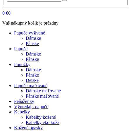
0
€0
Váš nákupný košík je prázdny
Papuče vyšívané
Dámske
Pánske
Papuče
Dámske
Pánske
Ponožky
Dámske
Pánske
Detské
Papuče maľované
Dámske maľované
Pánske maľované
Peňaženky
Výpredaj - papuče
Kabelky
Kabelky kožené
Kabelky eko koža
Kožené opasky