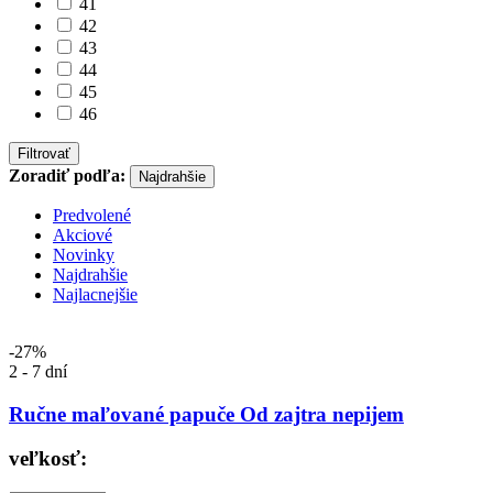
41
42
43
44
45
46
Filtrovať
Zoradiť podľa:
Najdrahšie
Predvolené
Akciové
Novinky
Najdrahšie
Najlacnejšie
-27%
2 - 7 dní
Ručne maľované papuče Od zajtra nepijem
veľkosť: