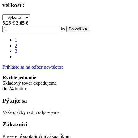
veľkosť:
5,25 €
3,65 €
ks
Do košíka
1
2
3
Prihláste sa na odber newslettra
Rýchle jednanie
Skladový tovar expedujeme
do 24 hodín.
Pýtajte sa
Vaše otázky radi zodpovieme.
Zákazníci
Preverené spokojnými zákazníkmi.