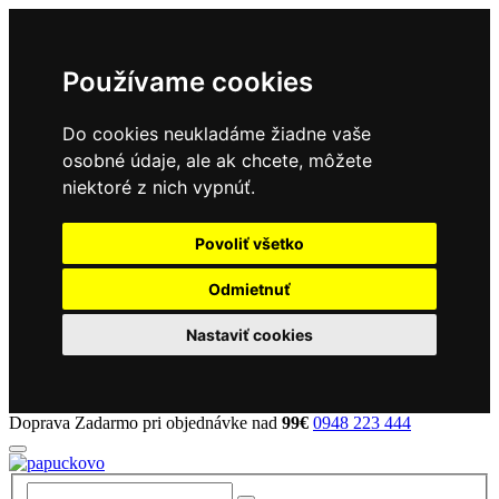
Používame cookies
Do cookies neukladáme žiadne vaše
osobné údaje, ale ak chcete, môžete
niektoré z nich vypnúť.
Povoliť všetko
Odmietnuť
Nastaviť cookies
Doprava Zadarmo pri objednávke nad
99€
0948 223 444