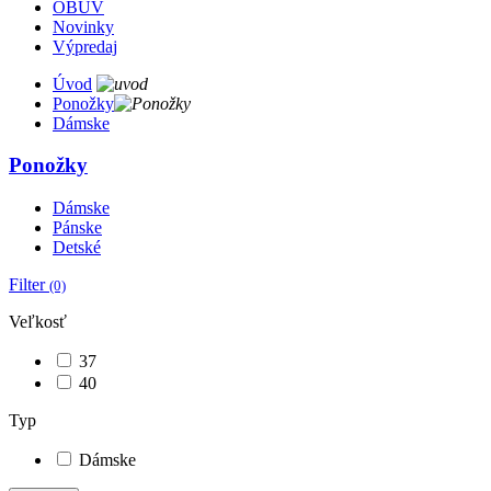
OBUV
Novinky
Výpredaj
Úvod
Ponožky
Dámske
Ponožky
Dámske
Pánske
Detské
Filter
(0)
Veľkosť
37
40
Typ
Dámske