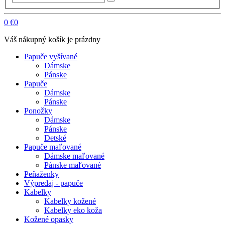
0
€0
Váš nákupný košík je prázdny
Papuče vyšívané
Dámske
Pánske
Papuče
Dámske
Pánske
Ponožky
Dámske
Pánske
Detské
Papuče maľované
Dámske maľované
Pánske maľované
Peňaženky
Výpredaj - papuče
Kabelky
Kabelky kožené
Kabelky eko koža
Kožené opasky