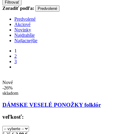
Filtrovať
Zoradiť podľa:
Predvolené
Predvolené
Akciové
Novinky
Najdrahšie
Najlacnejšie
1
2
3
Nové
-26%
skladom
DÁMSKE VESELÉ PONOŽKY folklór
veľkosť: