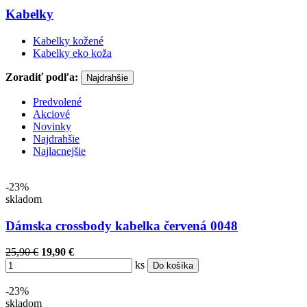
Kabelky
Kabelky kožené
Kabelky eko koža
Zoradiť podľa:
Najdrahšie
Predvolené
Akciové
Novinky
Najdrahšie
Najlacnejšie
-23%
skladom
Dámska crossbody kabelka červená 0048
25,90 €
19,90 €
ks
Do košíka
-23%
skladom