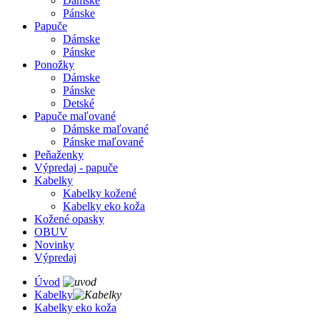
Dámske
Pánske
Papuče
Dámske
Pánske
Ponožky
Dámske
Pánske
Detské
Papuče maľované
Dámske maľované
Pánske maľované
Peňaženky
Výpredaj - papuče
Kabelky
Kabelky kožené
Kabelky eko koža
Kožené opasky
OBUV
Novinky
Výpredaj
Úvod
Kabelky
Kabelky eko koža