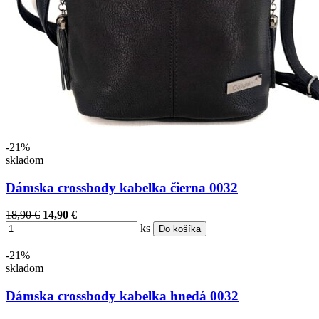
-21%
skladom
Dámska crossbody kabelka čierna 0032
18,90 €
14,90 €
ks
Do košíka
-21%
skladom
Dámska crossbody kabelka hnedá 0032