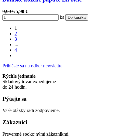
9,90 €
5,90 €
ks
Do košíka
1
2
3
...
4
Prihláste sa na odber newslettra
Rýchle jednanie
Skladový tovar expedujeme
do 24 hodín.
Pýtajte sa
Vaše otázky radi zodpovieme.
Zákazníci
Preverené spokojnými zákazníkmi.