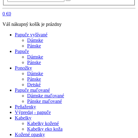
0
€0
Váš nákupný košík je prázdny
Papuče vyšívané
Dámske
Pánske
Papuče
Dámske
Pánske
Ponožky
Dámske
Pánske
Detské
Papuče maľované
Dámske maľované
Pánske maľované
Peňaženky
Výpredaj - papuče
Kabelky
Kabelky kožené
Kabelky eko koža
Kožené opasky