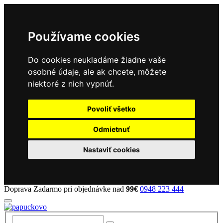
Používame cookies
Do cookies neukladáme žiadne vaše
osobné údaje, ale ak chcete, môžete
niektoré z nich vypnúť.
Povoliť všetko
Odmietnuť
Nastaviť cookies
Doprava Zadarmo pri objednávke nad
99€
0948 223 444