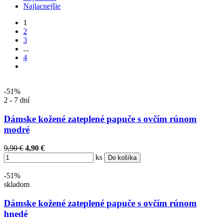
Najlacnejšie
1
2
3
...
4
-51%
2 - 7 dní
Dámske kožené zateplené papuče s ovčím rúnom
modré
9,90 €
4,90 €
ks
Do košíka
-51%
skladom
Dámske kožené zateplené papuče s ovčím rúnom
hnedé