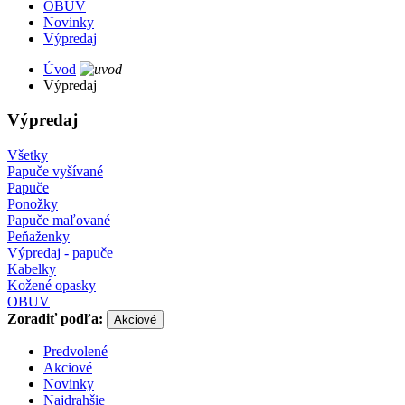
OBUV
Novinky
Výpredaj
Úvod
Výpredaj
Výpredaj
Všetky
Papuče vyšívané
Papuče
Ponožky
Papuče maľované
Peňaženky
Výpredaj - papuče
Kabelky
Kožené opasky
OBUV
Zoradiť podľa:
Akciové
Predvolené
Akciové
Novinky
Najdrahšie