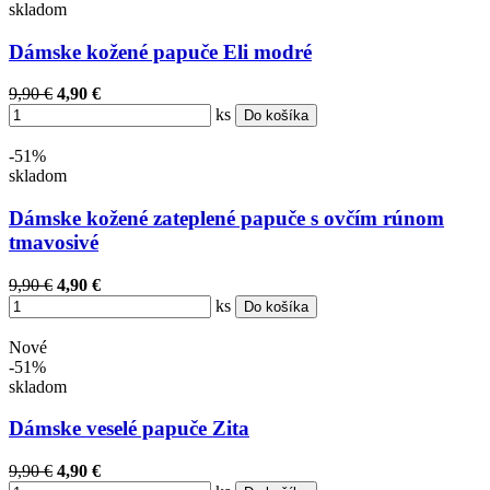
skladom
Dámske kožené papuče Eli modré
9,90 €
4,90 €
ks
Do košíka
-51%
skladom
Dámske kožené zateplené papuče s ovčím rúnom
tmavosivé
9,90 €
4,90 €
ks
Do košíka
Nové
-51%
skladom
Dámske veselé papuče Zita
9,90 €
4,90 €