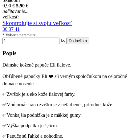
Skladom
9,90 €
5,90 €
načitavanie...
veľkosť:
Skontrolujte si svoju veľkosť
36
37
41
* Vyberte parametre
ks
Do košíka
Popis
Dámske kožené papuče Eli fialové.
Obľúbené papučky Eli ❤️ sú verným spoločníkom na celoročné
domáce nosenie.
✅Zvršok je z eko kože fialovej farby.
✅Vnútorná strana zvršku je z nefarbenej, prírodnej kože.
✅Vonkajšia podrážka je z mäkkej gumy.
✅Výška podpätku je 1,6cm.
✅Papuče sú ľahké a pohodlné.