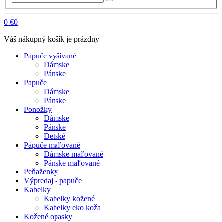
0
€0
Váš nákupný košík je prázdny
Papuče vyšívané
Dámske
Pánske
Papuče
Dámske
Pánske
Ponožky
Dámske
Pánske
Detské
Papuče maľované
Dámske maľované
Pánske maľované
Peňaženky
Výpredaj - papuče
Kabelky
Kabelky kožené
Kabelky eko koža
Kožené opasky