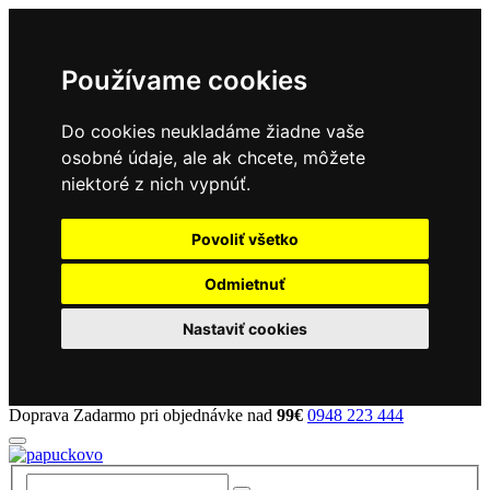
Používame cookies
Do cookies neukladáme žiadne vaše
osobné údaje, ale ak chcete, môžete
niektoré z nich vypnúť.
Povoliť všetko
Odmietnuť
Nastaviť cookies
Doprava Zadarmo pri objednávke nad
99€
0948 223 444