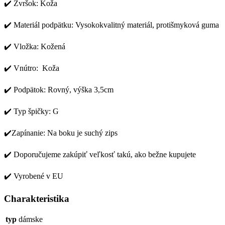
✔️ Zvršok: Koža
✔️ Materiál podpätku: Vysokokvalitný materiál, protišmyková guma
✔️ Vložka: Kožená
✔️ Vnútro: Koža
✔️ Podpätok: Rovný, výška 3,5cm
✔️ Typ špičky: G
✔️Zapínanie: Na boku je suchý zips
✔️ Doporučujeme zakúpiť veľkosť takú, ako bežne kupujete
✔️ Vyrobené v EU
Charakteristika
typ
dámske