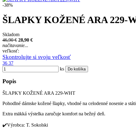
-38%
ŠLAPKY KOŽENÉ ARA 229-
Skladom
46,90 €
28,90 €
načitavanie...
veľkosť:
Skontrolujte si svoju veľkosť
36
37
ks
Do košíka
Popis
ŠLAPKY KOŽENÉ ARA 229-WHT
Pohodlné dámske kožené šlapky, vhodné na celodenné nosenie a státi
Extra mäkká výstelka zaručuje komfort na bežný deň.
✔️Výrobca: T. Sokolski