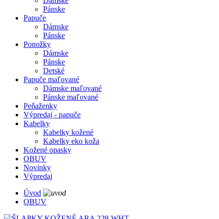
Dámske
Pánske
Papuče
Dámske
Pánske
Ponožky
Dámske
Pánske
Detské
Papuče maľované
Dámske maľované
Pánske maľované
Peňaženky
Výpredaj - papuče
Kabelky
Kabelky kožené
Kabelky eko koža
Kožené opasky
OBUV
Novinky
Výpredaj
Úvod
OBUV