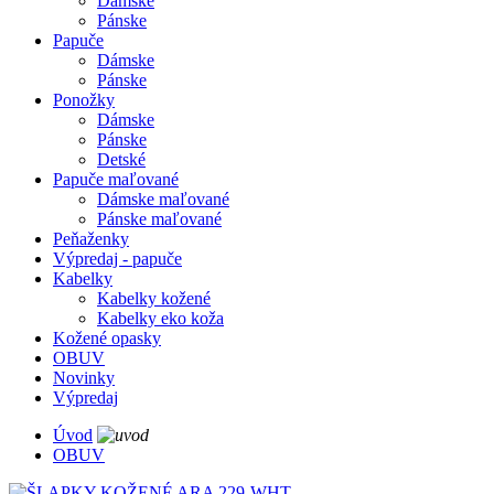
Dámske
Pánske
Papuče
Dámske
Pánske
Ponožky
Dámske
Pánske
Detské
Papuče maľované
Dámske maľované
Pánske maľované
Peňaženky
Výpredaj - papuče
Kabelky
Kabelky kožené
Kabelky eko koža
Kožené opasky
OBUV
Novinky
Výpredaj
Úvod
OBUV