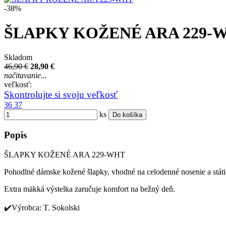
-38%
ŠLAPKY KOŽENÉ ARA 229-
Skladom
46,90 €
28,90 €
načitavanie...
veľkosť:
Skontrolujte si svoju veľkosť
36
37
ks
Do košíka
Popis
ŠLAPKY KOŽENÉ ARA 229-WHT
Pohodlné dámske kožené šlapky, vhodné na celodenné nosenie a státi
Extra mäkká výstelka zaručuje komfort na bežný deň.
✔️Výrobca: T. Sokolski