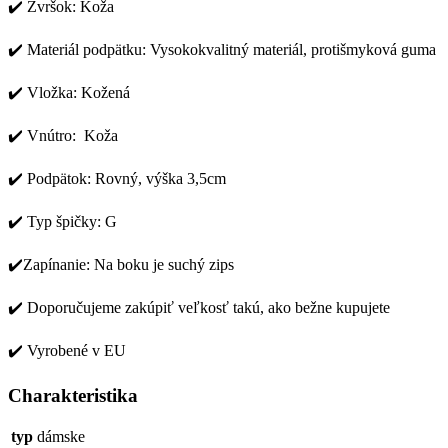
✔️ Zvršok: Koža
✔️ Materiál podpätku: Vysokokvalitný materiál, protišmyková guma
✔️ Vložka: Kožená
✔️ Vnútro: Koža
✔️ Podpätok: Rovný, výška 3,5cm
✔️ Typ špičky: G
✔️Zapínanie: Na boku je suchý zips
✔️ Doporučujeme zakúpiť veľkosť takú, ako bežne kupujete
✔️ Vyrobené v EU
Charakteristika
typ
dámske