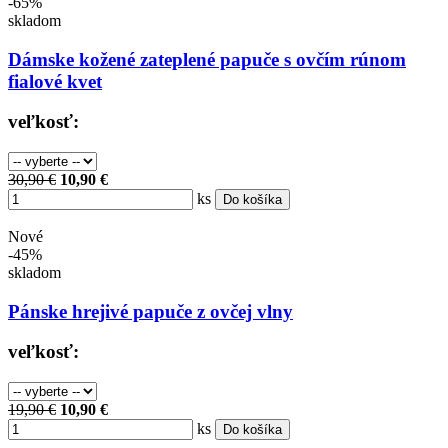
-65%
skladom
Dámske kožené zateplené papuče s ovčím rúnom
fialové kvet
veľkosť:
30,90 €
10,90 €
ks
Do košíka
Nové
-45%
skladom
Pánske hrejivé papuče z ovčej vlny
veľkosť:
19,90 €
10,90 €
ks
Do košíka