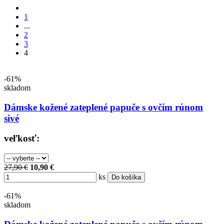
1
...
2
3
4
-61%
skladom
Dámske kožené zateplené papuče s ovčím rúnom
sivé
veľkosť:
27,90 €
10,90 €
ks
Do košíka
-61%
skladom