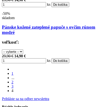
ks
Do košíka
-50%
skladom
Pánske kožené zateplené papuče s ovčím rúnom
modré
veľkosť:
29,90 €
14,90 €
ks
Do košíka
1
...
2
3
4
Prihláste sa na odber newslettra
Rýchle jednanie