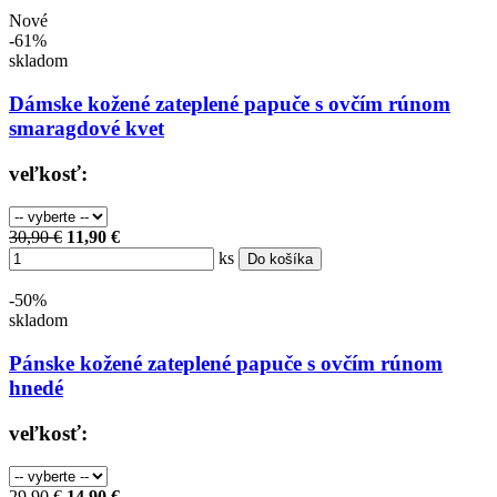
Nové
-61%
skladom
Dámske kožené zateplené papuče s ovčím rúnom
smaragdové kvet
veľkosť:
30,90 €
11,90 €
ks
Do košíka
-50%
skladom
Pánske kožené zateplené papuče s ovčím rúnom
hnedé
veľkosť:
29,90 €
14,90 €