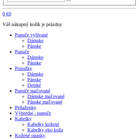
0
€0
Váš nákupný košík je prázdny
Papuče vyšívané
Dámske
Pánske
Papuče
Dámske
Pánske
Ponožky
Dámske
Pánske
Detské
Papuče maľované
Dámske maľované
Pánske maľované
Peňaženky
Výpredaj - papuče
Kabelky
Kabelky kožené
Kabelky eko koža
Kožené opasky