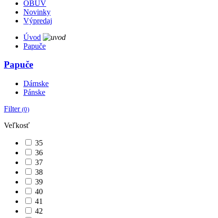
OBUV
Novinky
Výpredaj
Úvod
Papuče
Papuče
Dámske
Pánske
Filter
(0)
Veľkosť
35
36
37
38
39
40
41
42