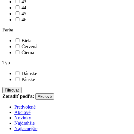
43
44
45
46
Farba
Biela
Červená
Čierna
Typ
Dámske
Pánske
Filtrovať
Zoradiť podľa:
Akciové
Predvolené
Akciové
Novinky
Najdrahšie
Najlacnejšie