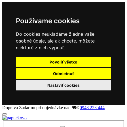
Používame cookies
Do cookies neukladáme žiadne vaše
osobné údaje, ale ak chcete, môžete
niektoré z nich vypnúť.
Povoliť všetko
Odmietnuť
Nastaviť cookies
Doprava Zadarmo pri objednávke nad
99€
0948 223 444