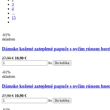
3
4
...
15
-61%
skladom
Dámske kožené zateplené papuče s ovčím rúnom bor
27,90 €
10,90 €
ks
Do košíka
-61%
skladom
Dámske kožené zateplené papuče s ovčím rúnom hne
27,90 €
10,90 €
ks
Do košíka
-61%