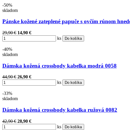
-50%
skladom
Pánske kožené zateplené papuče s ovčím rúnom hned
29,90 €
14,90 €
ks
Do košíka
-40%
skladom
Dámska kožená crossbody kabelka modrá 0058
44,90 €
26,90 €
ks
Do košíka
-33%
skladom
Dámska kožená crossbody kabelka ružová 0082
42,90 €
28,90 €
ks
Do košíka