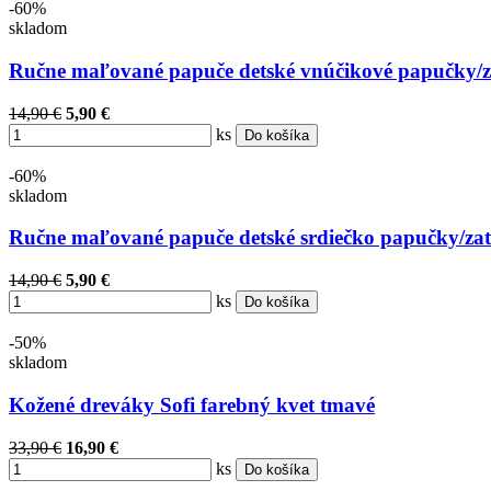
-60%
skladom
Ručne maľované papuče detské vnúčikové papučky/z
14,90 €
5,90 €
ks
Do košíka
-60%
skladom
Ručne maľované papuče detské srdiečko papučky/zat
14,90 €
5,90 €
ks
Do košíka
-50%
skladom
Kožené dreváky Sofi farebný kvet tmavé
33,90 €
16,90 €
ks
Do košíka