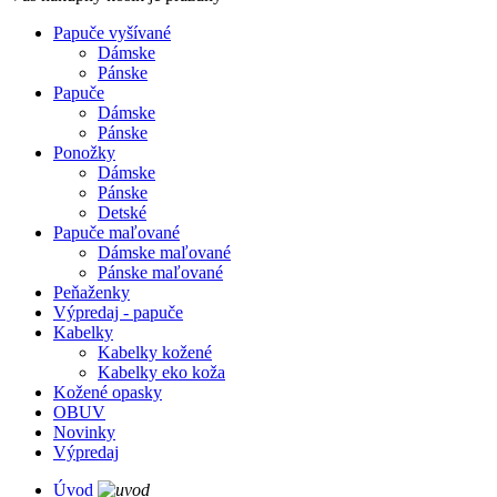
Papuče vyšívané
Dámske
Pánske
Papuče
Dámske
Pánske
Ponožky
Dámske
Pánske
Detské
Papuče maľované
Dámske maľované
Pánske maľované
Peňaženky
Výpredaj - papuče
Kabelky
Kabelky kožené
Kabelky eko koža
Kožené opasky
OBUV
Novinky
Výpredaj
Úvod