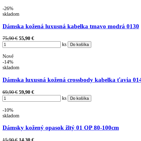
-26%
skladom
Dámska kožená luxusná kabelka tmavo modrá 0130
75,90 €
55,90 €
ks
Do košíka
Nové
-14%
skladom
Dámska luxusná kožená crossbody kabelka ťavia 01
69,90 €
59,90 €
ks
Do košíka
-10%
skladom
Dámsky kožený opasok žltý 01 OP 80-100cm
15,90 €
14,30 €