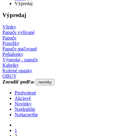
Výpredaj
Výpredaj
Všetky
Papuče vyšívané
Papuče
Ponožky
Papuče maľované
Peňaženky
Výpredaj - papuče
Kabelky
Kožené opasky
OBUV
Zoradiť podľa:
novinky
Predvolené
Akciové
Novinky
Najdrahšie
Najlacnejšie
1
2