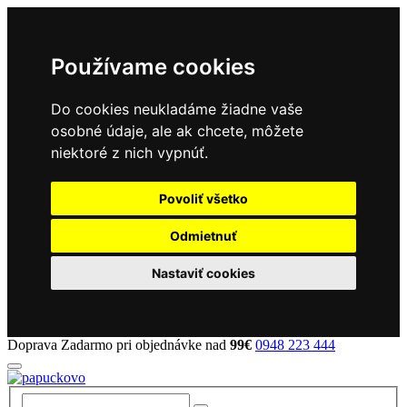
Používame cookies
Do cookies neukladáme žiadne vaše
osobné údaje, ale ak chcete, môžete
niektoré z nich vypnúť.
Povoliť všetko
Odmietnuť
Nastaviť cookies
Doprava Zadarmo pri objednávke nad
99€
0948 223 444