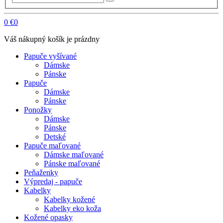
0
€0
Váš nákupný košík je prázdny
Papuče vyšívané
Dámske
Pánske
Papuče
Dámske
Pánske
Ponožky
Dámske
Pánske
Detské
Papuče maľované
Dámske maľované
Pánske maľované
Peňaženky
Výpredaj - papuče
Kabelky
Kabelky kožené
Kabelky eko koža
Kožené opasky