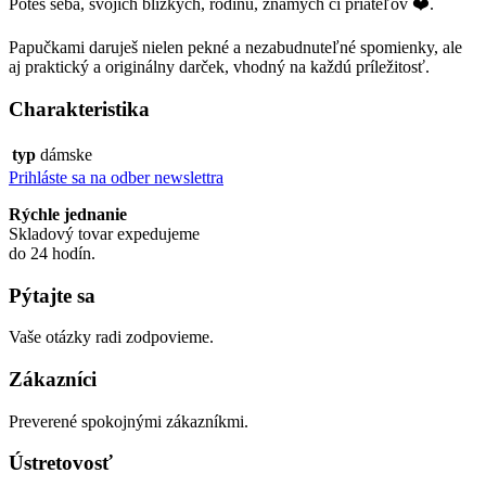
Poteš seba, svojích blízkych, rodinu, známych či priateľov ❤️.
Papučkami daruješ nielen pekné a nezabudnuteľné spomienky, ale
aj praktický a originálny darček, vhodný na každú príležitosť.
Charakteristika
typ
dámske
Prihláste sa na odber newslettra
Rýchle jednanie
Skladový tovar expedujeme
do 24 hodín.
Pýtajte sa
Vaše otázky radi zodpovieme.
Zákazníci
Preverené spokojnými zákazníkmi.
Ústretovosť