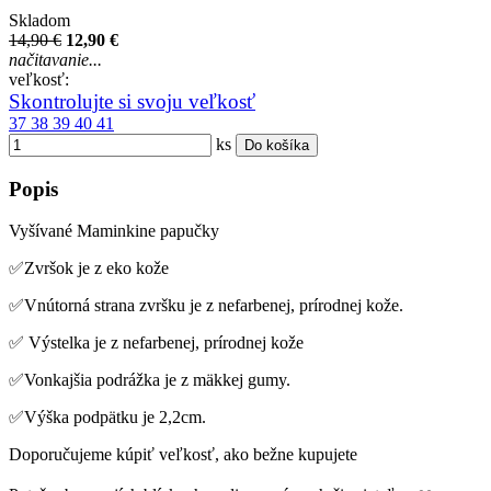
Skladom
14,90 €
12,90 €
načitavanie...
veľkosť:
Skontrolujte si svoju veľkosť
37
38
39
40
41
ks
Do košíka
Popis
Vyšívané Maminkine papučky
✅Zvršok je z eko kože
✅Vnútorná strana zvršku je z nefarbenej, prírodnej kože.
✅ Výstelka je z nefarbenej, prírodnej kože
✅Vonkajšia podrážka je z mäkkej gumy.
✅Výška podpätku je 2,2cm.
Doporučujeme kúpiť veľkosť, ako bežne kupujete