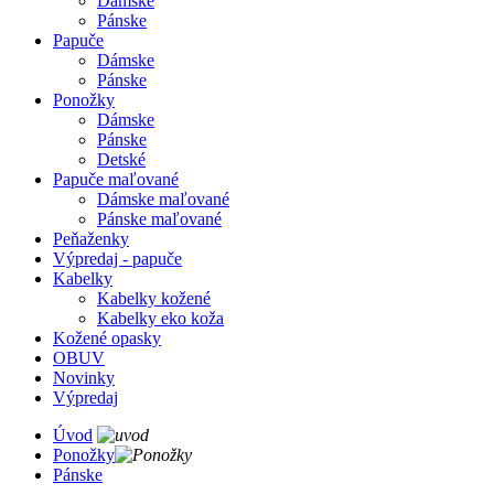
Dámske
Pánske
Papuče
Dámske
Pánske
Ponožky
Dámske
Pánske
Detské
Papuče maľované
Dámske maľované
Pánske maľované
Peňaženky
Výpredaj - papuče
Kabelky
Kabelky kožené
Kabelky eko koža
Kožené opasky
OBUV
Novinky
Výpredaj
Úvod
Ponožky
Pánske