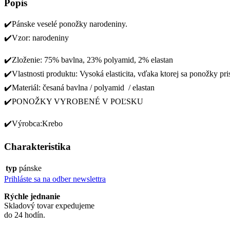
Popis
✔️Pánske veselé ponožky narodeniny.
✔️Vzor: narodeniny
✔️Zloženie: 75% bavlna, 23% polyamid, 2% elastan
✔️Vlastnosti produktu: Vysoká elasticita, vďaka ktorej sa ponožky pri
✔️Materiál: česaná bavlna / polyamid / elastan
✔️PONOŽKY VYROBENÉ V POĽSKU
✔️Výrobca:Krebo
Charakteristika
typ
pánske
Prihláste sa na odber newslettra
Rýchle jednanie
Skladový tovar expedujeme
do 24 hodín.