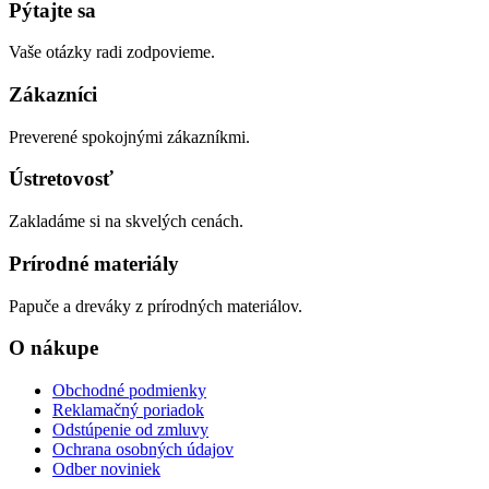
Pýtajte sa
Vaše otázky radi zodpovieme.
Zákazníci
Preverené spokojnými zákazníkmi.
Ústretovosť
Zakladáme si na skvelých cenách.
Prírodné materiály
Papuče a dreváky z prírodných materiálov.
O nákupe
Obchodné podmienky
Reklamačný poriadok
Odstúpenie od zmluvy
Ochrana osobných údajov
Odber noviniek