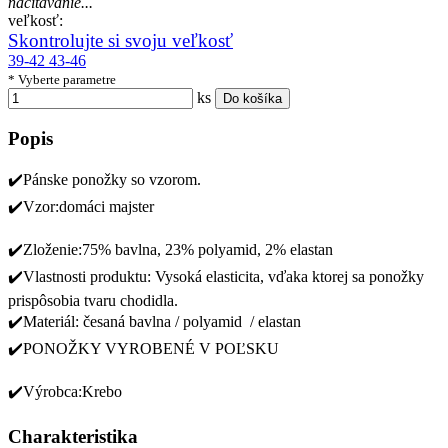
načitavanie...
veľkosť:
Skontrolujte si svoju veľkosť
39-42
43-46
* Vyberte parametre
ks
Do košíka
Popis
✔️Pánske ponožky so vzorom.
✔️Vzor:domáci majster
✔️Zloženie:75% bavlna, 23% polyamid, 2% elastan
✔️Vlastnosti produktu: Vysoká elasticita, vďaka ktorej sa ponožky
prispôsobia tvaru chodidla.
✔️Materiál: česaná bavlna / polyamid / elastan
✔️PONOŽKY VYROBENÉ V POĽSKU
✔️Výrobca:Krebo
Charakteristika