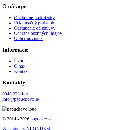
O nákupe
Obchodné podmienky
Reklamačný poriadok
Odstúpenie od zmluvy
Ochrana osobných údajov
Odber noviniek
Informácie
Úvod
O nás
Kontakt
Kontakty
0948 223 444
info@papuckovo.sk
© 2014 - 2026
papuckovo
.
Web stránky NEONUS.sk