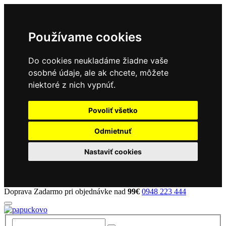
Používame cookies
Do cookies neukladáme žiadne vaše
osobné údaje, ale ak chcete, môžete
niektoré z nich vypnúť.
Povoliť všetko
Odmietnuť
Nastaviť cookies
Doprava Zadarmo pri objednávke nad
99€
0948 223 444