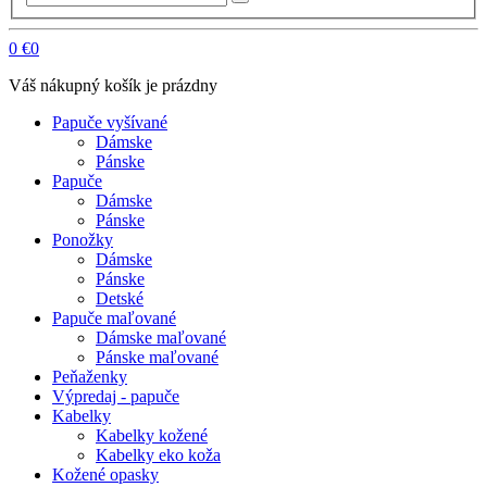
0
€0
Váš nákupný košík je prázdny
Papuče vyšívané
Dámske
Pánske
Papuče
Dámske
Pánske
Ponožky
Dámske
Pánske
Detské
Papuče maľované
Dámske maľované
Pánske maľované
Peňaženky
Výpredaj - papuče
Kabelky
Kabelky kožené
Kabelky eko koža
Kožené opasky