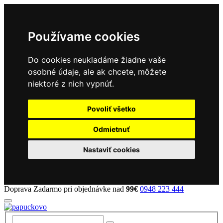
Používame cookies
Do cookies neukladáme žiadne vaše
osobné údaje, ale ak chcete, môžete
niektoré z nich vypnúť.
Povoliť všetko
Odmietnuť
Nastaviť cookies
Doprava Zadarmo pri objednávke nad
99€
0948 223 444