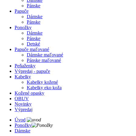
Dámske
Pánske
Papuče
Dámske
Pánske
Ponožky
Dámske
Pánske
Detské
Papuče maľované
Dámske maľované
Pánske maľované
Peňaženky
Výpredaj - papuče
Kabelky
Kabelky kožené
Kabelky eko koža
Kožené opasky
OBUV
Novinky
Výpredaj
Úvod
Ponožky
Dámske