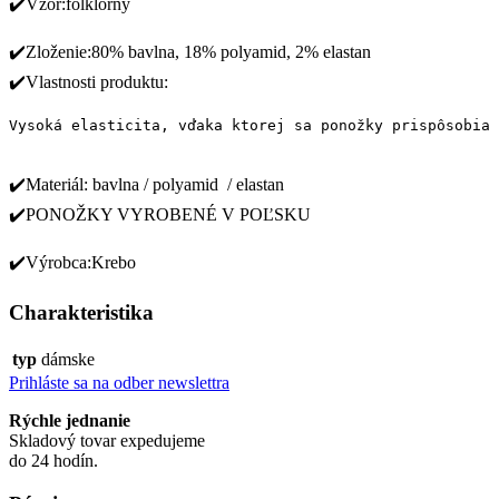
✔️Vzor:folklórny
✔️Zloženie:80% bavlna, 18% polyamid, 2% elastan
✔️Vlastnosti produktu:
Vysoká elasticita, vďaka ktorej sa ponožky prispôsobia 
✔️Materiál: bavlna / polyamid / elastan
✔️PONOŽKY VYROBENÉ V POĽSKU
✔️Výrobca:Krebo
Charakteristika
typ
dámske
Prihláste sa na odber newslettra
Rýchle jednanie
Skladový tovar expedujeme
do 24 hodín.