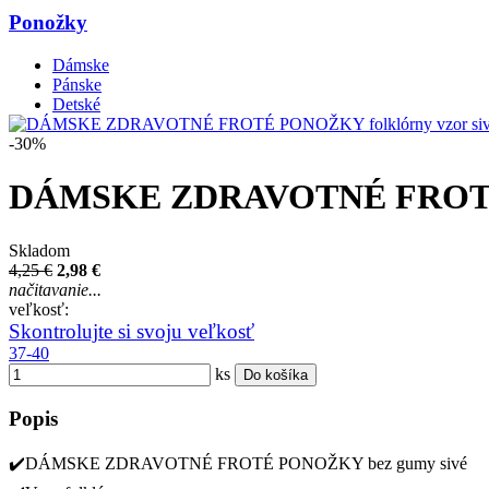
Ponožky
Dámske
Pánske
Detské
-30%
DÁMSKE ZDRAVOTNÉ FROTÉ P
Skladom
4,25 €
2,98 €
načitavanie...
veľkosť:
Skontrolujte si svoju veľkosť
37-40
ks
Do košíka
Popis
✔️DÁMSKE ZDRAVOTNÉ FROTÉ PONOŽKY bez gumy sivé