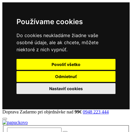
Používame cookies
Do cookies neukladáme žiadne vaše
osobné údaje, ale ak chcete, môžete
niektoré z nich vypnúť.
Povoliť všetko
Odmietnuť
Nastaviť cookies
Doprava Zadarmo pri objednávke nad
99€
0948 223 444