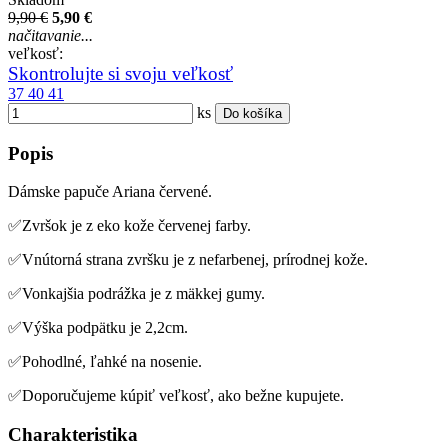
9,90 €
5,90 €
načitavanie...
veľkosť:
Skontrolujte si svoju veľkosť
37
40
41
ks
Do košíka
Popis
Dámske papuče Ariana červené.
✅Zvršok je z eko kože červenej farby.
✅Vnútorná strana zvršku je z nefarbenej, prírodnej kože.
✅Vonkajšia podrážka je z mäkkej gumy.
✅Výška podpätku je 2,2cm.
✅Pohodlné, ľahké na nosenie.
✅Doporučujeme kúpiť veľkosť, ako bežne kupujete.
Charakteristika