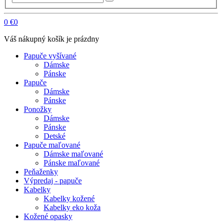
0
€0
Váš nákupný košík je prázdny
Papuče vyšívané
Dámske
Pánske
Papuče
Dámske
Pánske
Ponožky
Dámske
Pánske
Detské
Papuče maľované
Dámske maľované
Pánske maľované
Peňaženky
Výpredaj - papuče
Kabelky
Kabelky kožené
Kabelky eko koža
Kožené opasky