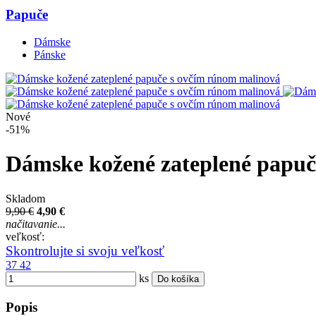
Papuče
Dámske
Pánske
Nové
-51%
Dámske kožené zateplené papuč
Skladom
9,90 €
4,90 €
načitavanie...
veľkosť:
Skontrolujte si svoju veľkosť
37
42
ks
Do košíka
Popis