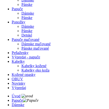
Dámske
Pánske
Papuče
Dámske
Pánske
Ponožky
Dámske
Pánske
Detské
Papuče maľované
Dámske maľované
Pánske maľované
Peňaženky
Výpredaj - papuče
Kabelky
Kabelky kožené
Kabelky eko koža
Kožené opasky
OBUV
Novinky
Výpredaj
Úvod
Papuče
Dámske