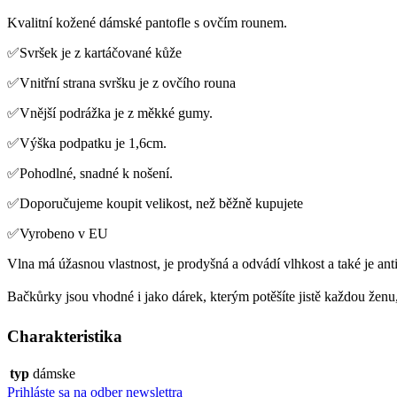
Kvalitní kožené dámské pantofle s ovčím rounem.
✅Svršek je z kartáčované kůže
✅Vnitřní strana svršku je z ovčího rouna
✅Vnější podrážka je z měkké gumy.
✅Výška podpatku je 1,6cm.
✅Pohodlné, snadné k nošení.
✅Doporučujeme koupit velikost, než běžně kupujete
✅Vyrobeno v EU
Vlna má úžasnou vlastnost, je prodyšná a odvádí vlhkost a také je anti
Bačkůrky jsou vhodné i jako dárek, kterým potěšíte jistě každou ženu,
Charakteristika
typ
dámske
Prihláste sa na odber newslettra