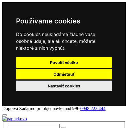
Používame cookies
Do cookies neukladáme žiadne vaše
osobné údaje, ale ak chcete, môžete
niektoré z nich vypnúť.
Povoliť všetko
Odmietnuť
Nastaviť cookies
Doprava Zadarmo pri objednávke nad
99€
0948 223 444