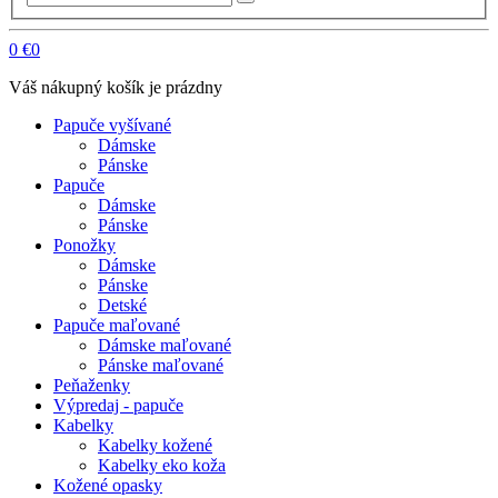
0
€0
Váš nákupný košík je prázdny
Papuče vyšívané
Dámske
Pánske
Papuče
Dámske
Pánske
Ponožky
Dámske
Pánske
Detské
Papuče maľované
Dámske maľované
Pánske maľované
Peňaženky
Výpredaj - papuče
Kabelky
Kabelky kožené
Kabelky eko koža
Kožené opasky