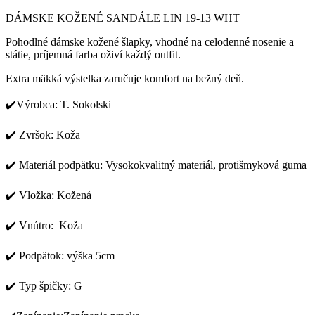
DÁMSKE KOŽENÉ SANDÁLE LIN 19-13 WHT
Pohodlné dámske kožené šlapky, vhodné na celodenné nosenie a
státie, príjemná farba oživí každý outfit.
Extra mäkká výstelka zaručuje komfort na bežný deň.
✔️Výrobca: T. Sokolski
✔️ Zvršok: Koža
✔️ Materiál podpätku: Vysokokvalitný materiál, protišmyková guma
✔️ Vložka: Kožená
✔️ Vnútro: Koža
✔️ Podpätok: výška 5cm
✔️ Typ špičky: G