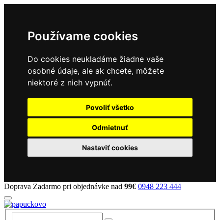
Používame cookies
Do cookies neukladáme žiadne vaše
osobné údaje, ale ak chcete, môžete
niektoré z nich vypnúť.
Povoliť všetko
Odmietnuť
Nastaviť cookies
Doprava Zadarmo pri objednávke nad
99€
0948 223 444