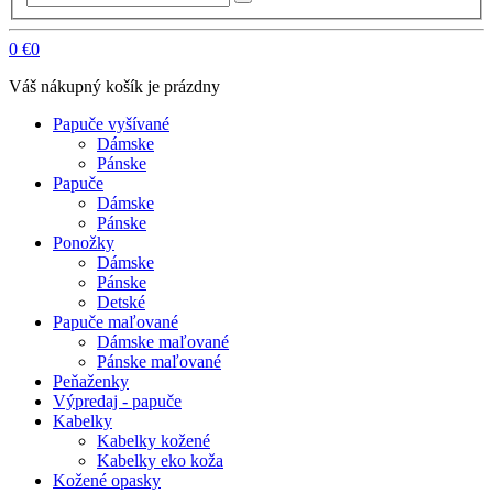
0
€0
Váš nákupný košík je prázdny
Papuče vyšívané
Dámske
Pánske
Papuče
Dámske
Pánske
Ponožky
Dámske
Pánske
Detské
Papuče maľované
Dámske maľované
Pánske maľované
Peňaženky
Výpredaj - papuče
Kabelky
Kabelky kožené
Kabelky eko koža
Kožené opasky