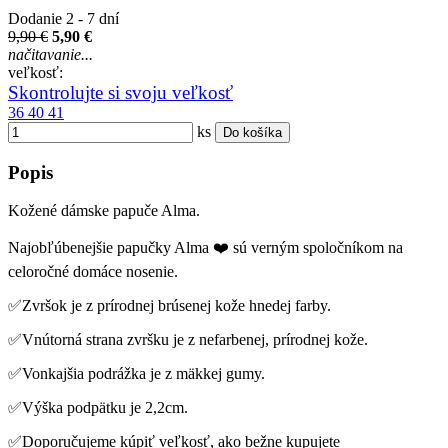
Dodanie 2 - 7 dní
9,90 €
5,90 €
načitavanie...
veľkosť:
Skontrolujte si svoju veľkosť
36
40
41
ks
Do košíka
Popis
Kožené dámske papuče Alma.
Najobľúbenejšie papučky Alma ❤️ sú verným spoločníkom na
celoročné domáce nosenie.
✅Zvršok je z prírodnej brúsenej kože hnedej farby.
✅Vnútorná strana zvršku je z nefarbenej, prírodnej kože.
✅Vonkajšia podrážka je z mäkkej gumy.
✅Výška podpätku je 2,2cm.
✅Doporučujeme kúpiť veľkosť, ako bežne kupujete